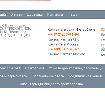
аций
Оплата
Доставка
Контакты
Ещё
ЕР
Дозатор для
СЕР
ТРЕХСЕКЦИОН
I
Контакты в Санкт-Петербурге
ННЫЙ
Диспенсер
+7(812)200-91-94
Вр
СЕР
ОДНОСЕКЦИОН
Как нас найти в СПб
те
Контакты в Москве
вы
+7(499)647-70-47
Как нас найти в Москве
дл
пенсеры СИЗ
Дезковрики
Урны, ведра, корзины, пепельницы
тные термометры
Пеленальные столы
Медицинская мебель
Инвентарь для пищевого производства
НЕ УКАЗАН
Главная
Не указан