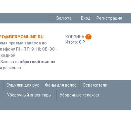
Валюта
Вход
Регистрация
NFO@BERYONLINE.RU
КОРЗИНА
0
Итого:
0
₽
емя приема заказов по
лефону ПН-ПТ: 9-18; СБ-ВС -
ходной
Заказать
обратный звонок
я регионов
Сушилки для рук
Фены для волос
Освежители
Уборочный инвентарь
Уборочные тележки