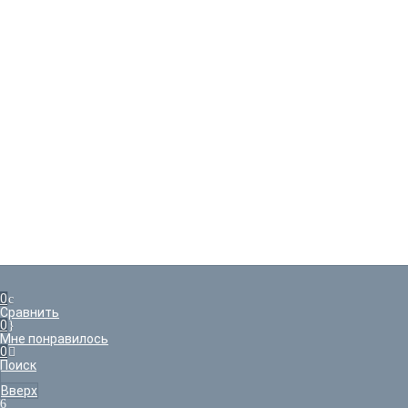
Не торопитесь 
Уже уходите? А 
Скидка 10%
Действует 24 ч.
0
Сравнить
0
Мне понравилось
0
Поиск
Вверх