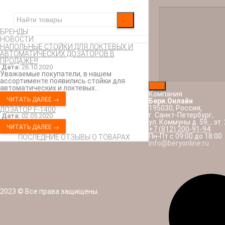
БРЕНДЫ
НОВОСТИ
НАПОЛЬНЫЕ СТОЙКИ ДЛЯ ЛОКТЕВЫХ И
АВТОМАТИЧЕСКИХ ДОЗАТОРОВ В
ПРОДАЖЕ!!!​
Дата:
26.10.2020
Уважаемые покупатели, в нашем
ассортименте появились стойки для
автоматических и локтевых...
Компания
ЧИТАТЬ ДАЛЕЕ →
Бери.Онлайн
195030
,
Россия
,
ДОЗАТОР F-1400
г. Санкт-Петербург
,
Дата:
02.05.2020
ул. Коммуны д. 59,
,
эт. 
ЧИТАТЬ ДАЛЕЕ →
+7 (812) 200-91-94
Пн-Пт с 09:00 до 18:00
ПОСЛЕДНИЕ ОТЗЫВЫ О ТОВАРАХ
info@beryonline.ru
2023 © Все права защищены.