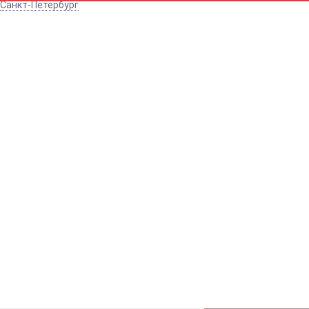
Санкт-Петербург
Например:
Диспенсер
Д
для
ОДНОСЕКЦИОН
ДИ
Интернет-магазин санитарно-
гигиенических товаров!