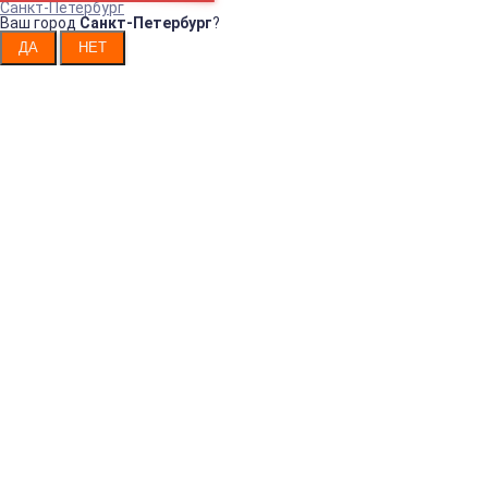
Санкт-Петербург
Ваш город
Санкт-Петербург
?
Интернет-магазин санитарно-гигиенических товаров!
Например:
ДИСПЕНСЕР
ДИСПЕНСЕР
Диспенсер
ДИСПЕНСЕР
ТРЕХСЕКЦИО
для
Контакты в Санкт-Петербурге
+7(812)200-91-94
Как нас найти в СПб
Контакты в Москве
+7(499)647-70-47
Как нас найти в Москве