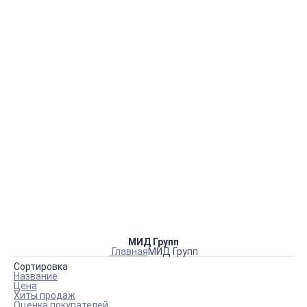
info@beryonline.ru
Время приема заказов по телефону ПН-ПТ: 9-18; СБ-ВС -
выходной
Заказать
обратный звонок
для регионов
Дозаторы
Диспенсеры бумажных изделий
Диспенсеры СИЗ
Дезковрики
Урны, ведра, корзины, пепельницы
Сушилки для рук
Фены для волос
Освежители
Сантехника и аксессуары
Ёршики
Бесконтактные термометры
Пеленальные столы
Медицинская мебель
Уборочный инвентарь
Уборочные тележки
Инвентарь для пищевого производства
МИД Групп
Главная
МИД Групп
Сортировка
Название
Цена
Хиты продаж
Оценка покупателей