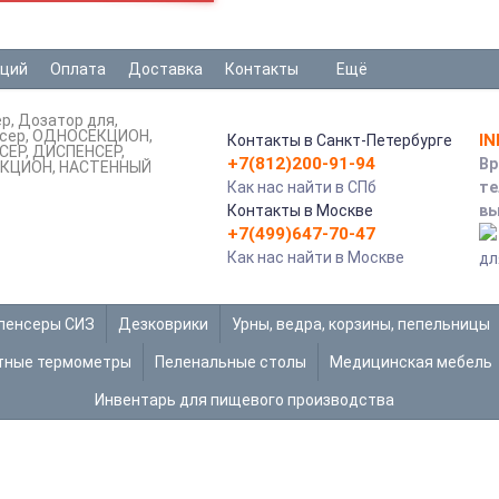
аций
Оплата
Доставка
Контакты
Ещё
ер
Дозатор для
сер
ОДНОСЕКЦИОН
I
Контакты в Санкт-Петербурге
СЕР
ДИСПЕНСЕР
+7(812)200-91-94
Вр
ЕКЦИОН
НАСТЕННЫЙ
Как нас найти в СПб
те
Контакты в Москве
вы
+7(499)647-70-47
Как нас найти в Москве
дл
пенсеры СИЗ
Дезковрики
Урны, ведра, корзины, пепельницы
тные термометры
Пеленальные столы
Медицинская мебель
Инвентарь для пищевого производства
АТОРЫ ДЛЯ ДЕЗИНФИЦИРУЮЩИХ 
Главная
Сантехника и аксессуары
Аксессуары д