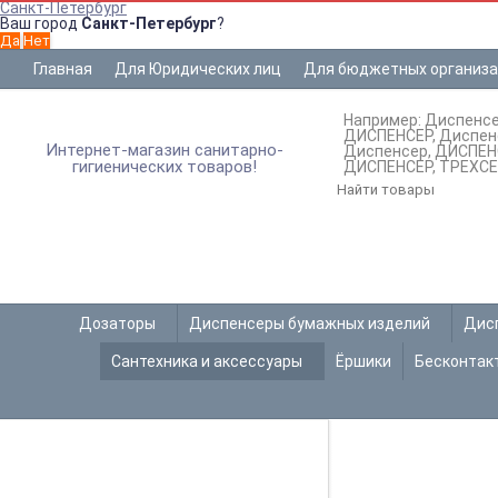
Санкт-Петербург
Ваш город
Санкт-Петербург
?
Главная
Для Юридических лиц
Для бюджетных организ
Например:
Диспенс
ДИСПЕНСЕР
Диспен
Интернет-магазин санитарно-
Диспенсер
ДИСПЕН
гигиенических товаров!
ДИСПЕНСЕР
ТРЕХС
Дозаторы
Диспенсеры бумажных изделий
Дис
Сантехника и аксессуары
Ёршики
Бесконтак
ДОЗ