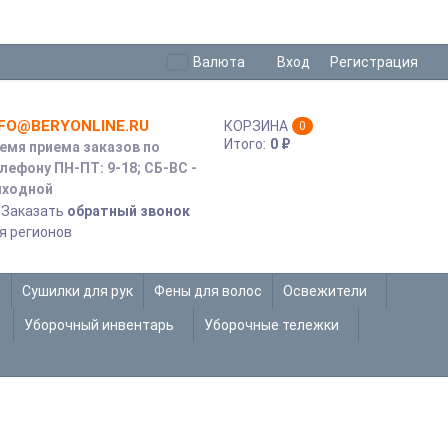
Валюта
Вход
Регистрация
NFO@BERYONLINE.RU
КОРЗИНА
0
Итого:
0
₽
емя приема заказов по
лефону ПН-ПТ: 9-18; СБ-ВС -
ходной
Заказать
обратный звонок
я регионов
Сушилки для рук
Фены для волос
Освежители
Уборочный инвентарь
Уборочные тележки
СРЕДСТВ - АНТИСЕПТИКА
ля отелей и общественных мест