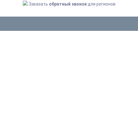
Заказать
обратный звонок
для регионов
СГОНЫ
Главная
Инвентарь для пищевого производства
Сгоны
30