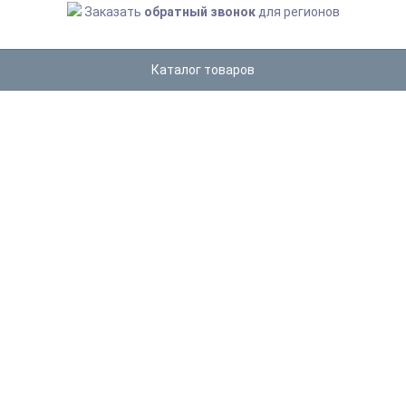
Заказать
обратный звонок
для регионов
Каталог товаров
BQ
Главная
BQ
СОРТИРОВКА
Название
Цена
Хиты продаж
Оценка покупателей
Дата добавления
В наличии
30