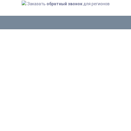
Заказать
обратный звонок
для регионов
ПТП КИЛЬ
Главная
ПТП КИЛЬ
СОРТИРОВКА
Название
Цена
Хиты продаж
Оценка покупателей
Дата добавления
В наличии
НЕ НАЙДЕНО НИ ОДНОГО ТОВАРА.
Вы можете
начать шоппинг
или попробовать
Поиск
снова
КОМПАНИЯ