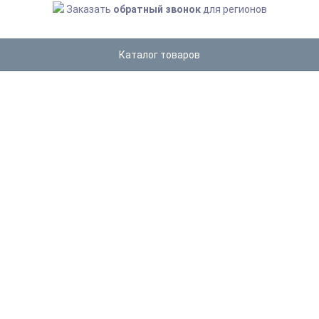
Заказать
обратный звонок
для регионов
Каталог товаров
ФЕН ДЛЯ ВОЛОС KSITEX F-
2000B JET
Главная
Фены для волос
Фен для волос Ksitex F-2000B JET
КУПИТЬ ФЕН ДЛЯ ВОЛОС KSITEX F-2000B JET
Фен из ударопрочного пластика с антибактериальным
покрытием. Мощность: 2000 Вт. Цвет: черный.