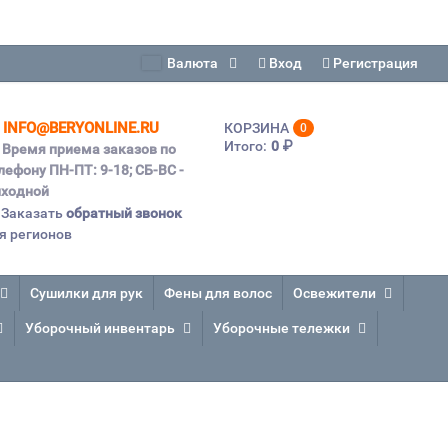
Валюта
Вход
Регистрация
INFO@BERYONLINE.RU
КОРЗИНА
0
Итого:
0
₽
Время приема заказов по
лефону ПН-ПТ: 9-18; СБ-ВС -
ходной
Заказать
обратный звонок
я регионов
Сушилки для рук
Фены для волос
Освежители
Уборочный инвентарь
Уборочные тележки