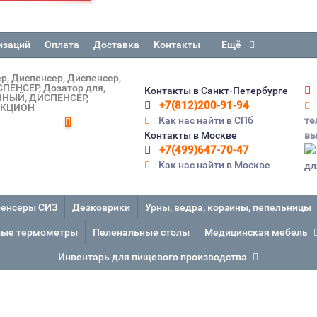
изаций
Оплата
Доставка
Контакты
Ещё
ер
Диспенсер
Диспенсер
СПЕНСЕР
Дозатор для
Контакты в Санкт-Петербурге
ННЫЙ
ДИСПЕНСЕР
+7(812)200-91-94
ЕКЦИОН
Как нас найти в СПб
те
Контакты в Москве
вы
+7(499)647-70-47
Как нас найти в Москве
дл
енсеры СИЗ
Дезковрики
Урны, ведра, корзины, пепельницы
ные термометры
Пеленальные столы
Медицинская мебель
Инвентарь для пищевого производства
PHILIPS