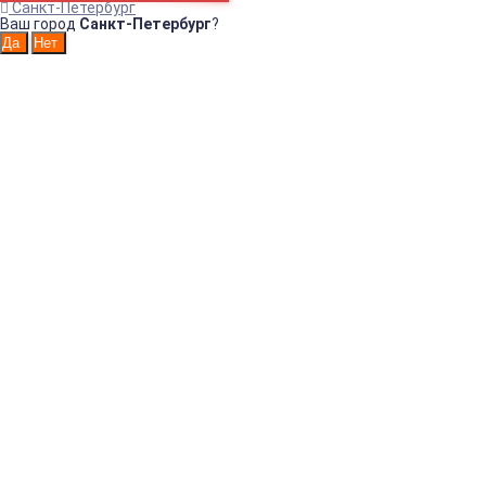
Санкт-Петербург
Ваш город
Санкт-Петербург
?
Интернет-магазин санитарно-гигиенических товаров!
Например:
ТРЕХСЕКЦИОН
Диспенсер
ОДНОСЕКЦИОН
ДИСПЕНСЕР
для
НАСТЕННЫЙ
ДИСПЕНСЕР
ДИСПЕНСЕР
ДИСПЕНСЕР
Контакты в Санкт-Петербурге
+7(812)200-91-94
Как нас найти в СПб
Контакты в Москве
+7(499)647-70-47
Как нас найти в Москве
info@beryonline.ru