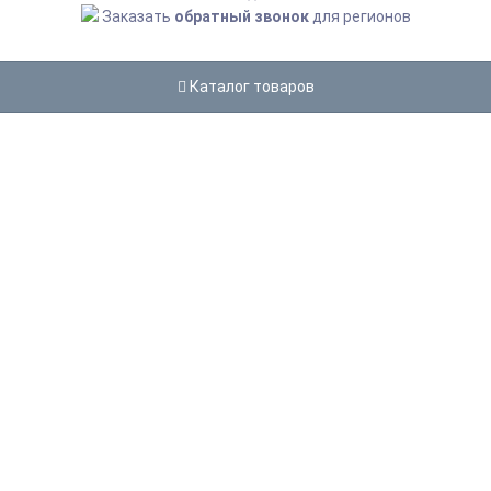
Заказать
обратный звонок
для регионов
Каталог товаров
СТОЛЫ
Главная
Сантехника и аксессуары
Мебель для дома
Столы
В ЭТОЙ КАТЕГОРИИ НЕТ НИ ОДНОГО
ТОВАРА.
Вы можете
перейти в магазин
или использовать
Поиск
МЫ ПОДОБРАЛИ ЭТИ СЕКРЕТНЫЕ
ПРЕДЛОЖЕНИЯ СПЕЦИАЛЬНО ДЛЯ
ВАС!