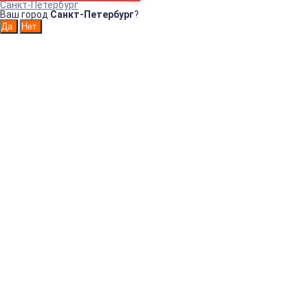
Санкт-Петербург
Ваш город
Санкт-Петербург
?
Страницы
Главная
Для Юридических лиц
Для бюджетных организаций
Оплата
Доставка
Контакты
Возврат
Пользовательское соглашение
О компании
Обработка и защита персональных данных
Реквизиты
Информация о мерах по обеспечению безопасности
операций с использованием реквизитов банковских карт
Акция на бесплатную доставку Л-ПОСТ
Прайс-лист
Интернет-магазин санитарно-гигиенических товаров!
Например:
Диспенсер
Дозатор
для
ТРЕХСЕКЦИОН
ДИСПЕНСЕР
ДИСПЕНСЕР
ДИСПЕНСЕР
Диспенс