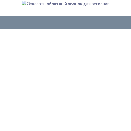
Заказать
обратный звонок
для регионов
ШТОРЫ ДЛЯ ВАННОЙ
Главная
Сантехника и аксессуары
Все аксессуары
Шторы для ванной
В ЭТОЙ КАТЕГОРИИ НЕТ НИ ОДНОГО
ТОВАРА.
Вы можете
перейти в магазин
или использовать
Поиск
МЫ ПОДОБРАЛИ ЭТИ СЕКРЕТНЫЕ
ПРЕДЛОЖЕНИЯ СПЕЦИАЛЬНО ДЛЯ
ВАС!