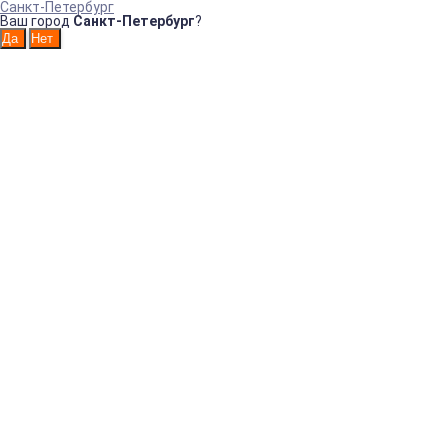
Санкт-Петербург
Ваш город
Санкт-Петербург
?
Интернет-магазин санитарно-гигиенических товаров!
Например:
ДИСПЕНСЕР
Диспенсер
Диспенсер
ДИСПЕНСЕР
Дозат
для
Диспенсер
НАСТЕННЫЙ
ДИСПЕНСЕР
ОДНОСЕКЦИОН
ДИСПЕНС
Контакты в Санкт-Петербурге
+7(812)200-91-94
Как нас найти в СПб
Контакты в Москве
+7(499)647-70-47
Как нас найти в Москве
info@beryonline.ru