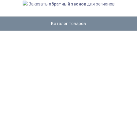
Заказать
обратный звонок
для регионов
Каталог товаров
SIRENICA
Главная
SIRENICA
СОРТИРОВКА
Название
Цена
Хиты продаж
Оценка покупателей
Дата добавления
В наличии
30