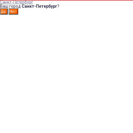
Санкт-Петербург
Ваш город
Санкт-Петербург
?
Например:
Диспенсе
для
Интернет-магазин санитарно-
гигиенических товаров!