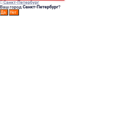
Санкт-Петербург
Ваш город
Санкт-Петербург
?
Страницы
Главная
Для Юридических лиц
Для бюджетных организаций
Оплата
Доставка
Контакты
Возврат
Пользовательское соглашение
О компании
Обработка и защита персональных данных
Реквизиты
Информация о мерах по обеспечению безопасности
операций с использованием реквизитов банковских карт
Акция на бесплатную доставку Л-ПОСТ
Прайс-лист
Интернет-магазин санитарно-гигиенических товаров!
Например:
ДИСПЕНСЕР
Дозатор
для
НАСТЕННЫЙ
ДИСПЕНСЕР
ДИСПЕНСЕР
Диспенсер
ДИСПЕНСЕР