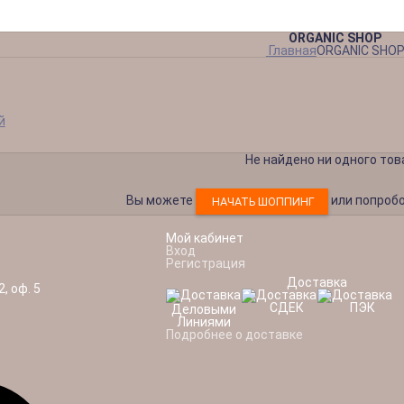
Уборочные тележки
Инвентарь для пищевого производства
ORGANIC SHOP
Главная
ORGANIC SHO
й
Не найдено ни одного тов
Вы можете
или попроб
НАЧАТЬ ШОППИНГ
Мой кабинет
Вход
Регистрация
Доставка
2, оф. 5
Подробнее о доставке