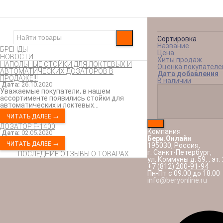
Сортировка
Название
БРЕНДЫ
Цена
НОВОСТИ
Хиты продаж
НАПОЛЬНЫЕ СТОЙКИ ДЛЯ ЛОКТЕВЫХ И
Оценка покупателе
АВТОМАТИЧЕСКИХ ДОЗАТОРОВ В
Дата добавления
ПРОДАЖЕ!!!​
В наличии
Дата:
26.10.2020
Уважаемые покупатели, в нашем
ассортименте появились стойки для
автоматических и локтевых...
ЧИТАТЬ ДАЛЕЕ →
ДОЗАТОР F-1400
Компания
Дата:
02.05.2020
Бери.Онлайн
ЧИТАТЬ ДАЛЕЕ →
195030
,
Россия
,
г. Санкт-Петербург
,
ПОСЛЕДНИЕ ОТЗЫВЫ О ТОВАРАХ
ул. Коммуны д. 59,
,
эт. 
+7 (812) 200-91-94
Пн-Пт с 09:00 до 18:00
info@beryonline.ru