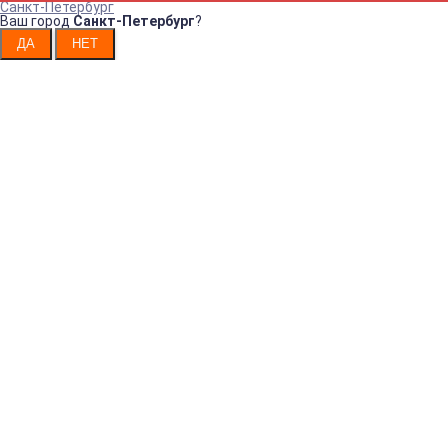
Санкт-Петербург
Ваш город
Санкт-Петербург
?
Например:
ДИСПЕНСЕР
для
ОДНОСЕКЦИОН
Ди
Интернет-магазин санитарно-
гигиенических товаров!